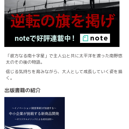
「彼方なる南十字星」で主人公と共に太平洋を渡った南野悠
太のその後の物語。
信じる気持ちを育みながら、大人として成長していく姿を描
く。
出版書籍の紹介