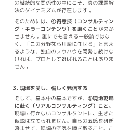
の継続的な関係性の中にこそ、真の課題解
決のダイナミズムが存在します
。
そのためには、
④得意技（コンサルティン
グ・キラーコンテンツ）を磨くこと
が欠か
せません
。誰にでも言える一般論ではな
く、「この分野なら川崎に任せろ」と言え
るような、独自のノウハウを開発し続けな
ければ、プロとして選ばれることはありま
せん
。
3. 現場を愛し、愉しく発信する
そして、基本中の基本ですが、
⑤現地現場
に赴く（リアルコンサルティング）こと。
現場に行かないコンサルタントに、生きた
仮説は立てられません。自らの五感を研ぎ
澄ませて、現場の空気を嗅ぎ取ること。こ