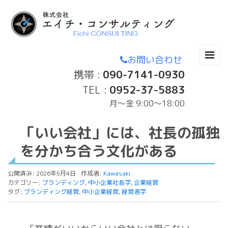
お問い合わせ
携帯 :
090-7141-0930
TEL :
0952-37-5883
月〜金 9:00～18:00
「いい会社」には、社長の孤独
を分かち合う文化がある
公開済み: 2026年5月4日
作成者:
Kawasaki
カテゴリー:
ブランディング
,
中小企業社長学
,
企業経営
タグ:
ブランディング経営
,
中小企業経営
,
経営者学