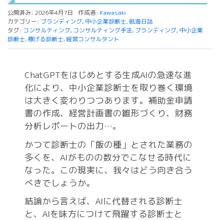
公開済み: 2026年4月7日
作成者:
Kawasaki
カテゴリー:
ブランディング
,
中小企業診断士
,
航海日誌
タグ:
コンサルティング
,
コンサルティング手法
,
ブランディング
,
中小企業
診断士
,
稼げる診断士
,
経営コンサルタント
ChatGPTをはじめとする生成AIの急速な進
化により、中小企業診断士を取り巻く環境
は大きく変わりつつあります。補助金申請
書の作成、経営計画書の雛形づくり、財務
分析レポートの出力…。
かつて診断士の「飯の種」とされた業務の
多くを、AIがものの数分でこなせる時代に
なった。この現実に、我々はどう向き合う
べきでしょうか。
結論から言えば、AIに代替される診断士
と、AIを味方につけて飛躍する診断士と