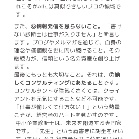
れこそがAIには真似できないプロの領域で
す
。
また、
⑥情報発信を怠らないこと。
「書け
ない診断士は仕事が入りません」と断言し
ます
。ブログやメルマガを通じて、自身の
理念や価値観を世に問い続けること。その
継続力が、信頼という名の資産を創り上げ
ます
。
最後にもっとも大切なこと。それは、
⑦愉
しくコンサルティングにあたること
です
。
コンサルタントが陰気くさくては、クライ
アントを元気にすることなど不可能です。
「仕事が愉しくて仕方ない！」という熱量
こそが、経営者のハートを動かすのです
。
中小企業診断士は、未来を創造する専門家
です。 「先生」という肩書きに胡坐をかい