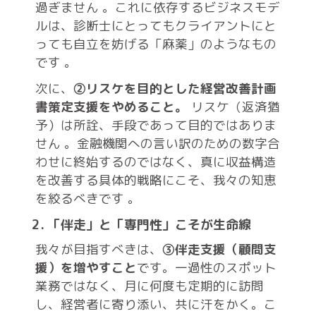
過ぎません
。これに依存するビジネスモデ
ルは、診断士にとってもクライアントにと
っても自立を妨げる「麻薬」のようなもの
です
。
次に、
②リスケを目的とした経営改善計画
書策定支援をやめること。
リスケ（返済猶
予）は所詮、手段であって目的ではありま
せん
。金融機関への言い訳のための数字合
わせに終始するのではなく、真に収益構造
を改善する具体的戦略にこそ、我々の知恵
を絞るべきです
。
2. 「伴走」と「専門性」こそが生命線
我々が目指すべきは、
③伴走支援（顧問支
援）を増やすこと
です。一過性のスポット
業務ではなく、月に何度も定期的に訪問
し、経営者に寄り添い、共に汗をかく。こ