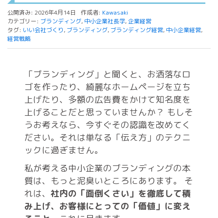
公開済み: 2026年4月14日
作成者:
Kawasaki
カテゴリー:
ブランディング
,
中小企業社長学
,
企業経営
タグ:
いい会社づくり
,
ブランディング
,
ブランディング経営
,
中小企業経営
,
経営戦略
「ブランディング」と聞くと、お洒落なロ
ゴを作ったり、綺麗なホームページを立ち
上げたり、多額の広告費をかけて知名度を
上げることだと思っていませんか？
もしそ
うお考えなら、今すぐその認識を改めてく
ださい。それは単なる「伝え方」のテクニ
ックに過ぎません。
私が考える中小企業のブランディングの本
質は、もっと泥臭いところにあります。
そ
れは、
社内の「面倒くさい」を徹底して積
み上げ、お客様にとっての「価値」に変え