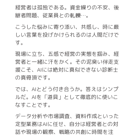
経営者は孤独である。資金繰りの不安、後
継者問題、従業員との軋轢…。
こうした悩みに寄り添い、共感し、時に厳
しい言葉を投げかけられるのは人間だけで
す。
現場に立ち、五感で経営の実態を掴み、経
営者と一緒に汗をかく。その泥臭い伴走支
援こそ、AIには絶対に真似できない診断士
の真骨頂です。
では、AIとどう付き合うか。答えはシンプ
ルだ。AIを「道具」として徹底的に使いこ
なすことです。
データ分析や市場調査、資料作成といった
定型業務はAIに任せ、自分は経営者との対
話や現場の観察、戦略の共創に時間を注