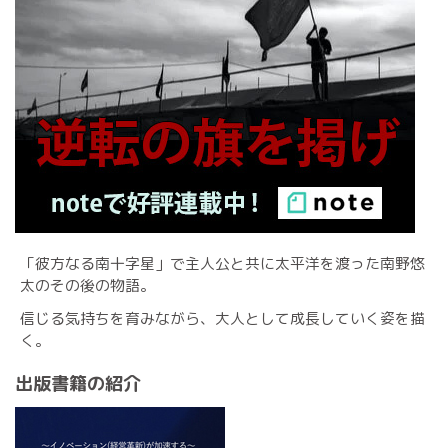
「彼方なる南十字星」で主人公と共に太平洋を渡った南野悠
太のその後の物語。
信じる気持ちを育みながら、大人として成長していく姿を描
く。
出版書籍の紹介