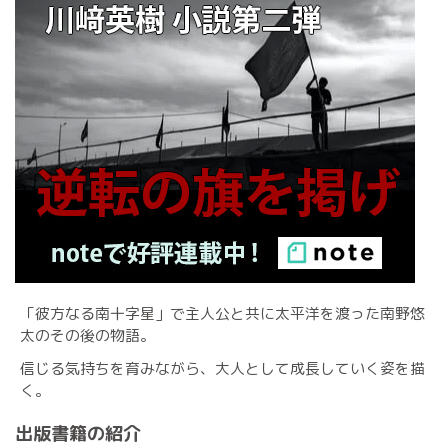
「彼方なる南十字星」で主人公と共に太平洋を渡った南野悠
太のその後の物語。
信じる気持ちを育みながら、大人として成長していく姿を描
く。
出版書籍の紹介