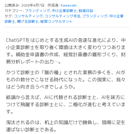
公開済み: 2026年4月7日
作成者:
Kawasaki
カテゴリー:
ブランディング
,
中小企業診断士
,
航海日誌
タグ:
コンサルティング
,
コンサルティング手法
,
ブランディング
,
中小企業
診断士
,
稼げる診断士
,
経営コンサルタント
ChatGPTをはじめとする生成AIの急速な進化により、中
小企業診断士を取り巻く環境は大きく変わりつつありま
す。補助金申請書の作成、経営計画書の雛形づくり、財
務分析レポートの出力…。
かつて診断士の「飯の種」とされた業務の多くを、AIが
ものの数分でこなせる時代になった。この現実に、我々
はどう向き合うべきでしょうか。
結論から言えば、AIに代替される診断士と、AIを味方に
つけて飛躍する診断士とに、二極化が進むと考えていま
す。
淘汰されるのは、机上の知識だけで勝負し、現場に足を
運ばない診断士である。