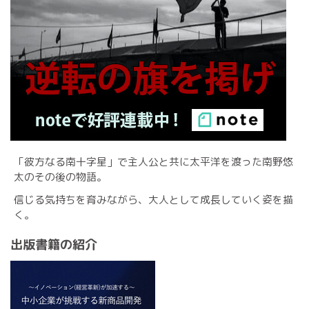
「彼方なる南十字星」で主人公と共に太平洋を渡った南野悠
太のその後の物語。
信じる気持ちを育みながら、大人として成長していく姿を描
く。
出版書籍の紹介