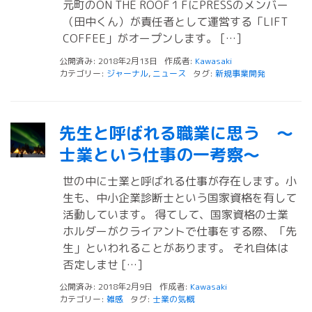
元町のON THE ROOF１FにPRESSのメンバー
（田中くん）が責任者として運営する「LIFT
COFFEE」がオープンします。 […]
公開済み: 2018年2月13日
作成者:
Kawasaki
カテゴリー:
ジャーナル
,
ニュース
タグ:
新規事業開発
先生と呼ばれる職業に思う 〜
士業という仕事の一考察〜
世の中に士業と呼ばれる仕事が存在します。小
生も、中小企業診断士という国家資格を有して
活動しています。 得てして、国家資格の士業
ホルダーがクライアントで仕事をする際、「先
生」といわれることがあります。 それ自体は
否定しませ […]
公開済み: 2018年2月9日
作成者:
Kawasaki
カテゴリー:
雑感
タグ:
士業の気概