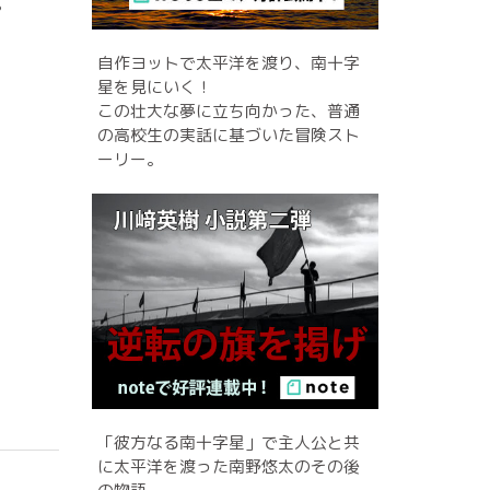
。
自作ヨットで太平洋を渡り、南十字
星を見にいく！
この壮大な夢に立ち向かった、普通
の高校生の実話に基づいた冒険スト
ーリー。
「彼方なる南十字星」で主人公と共
に太平洋を渡った南野悠太のその後