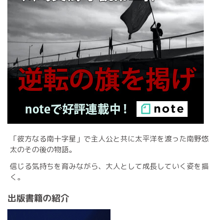
「彼方なる南十字星」で主人公と共に太平洋を渡った南野悠
太のその後の物語。
信じる気持ちを育みながら、大人として成長していく姿を描
く。
出版書籍の紹介