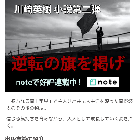
「彼方なる南十字星」で主人公と共に太平洋を渡った南野悠
太のその後の物語。
信じる気持ちを育みながら、大人として成長していく姿を描
く。
出版書籍の紹介