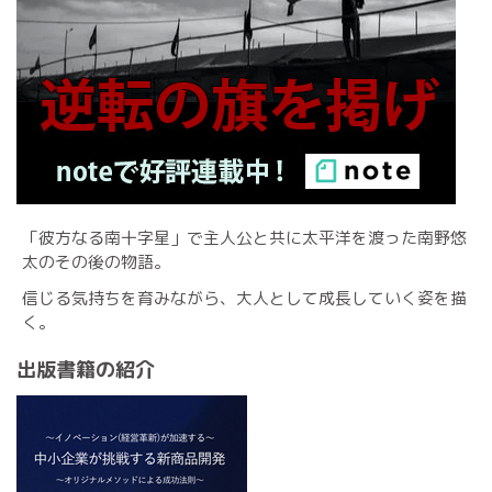
「彼方なる南十字星」で主人公と共に太平洋を渡った南野悠
太のその後の物語。
信じる気持ちを育みながら、大人として成長していく姿を描
く。
出版書籍の紹介