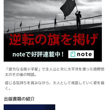
「彼方なる南十字星」で主人公と共に太平洋を渡った南野悠
太のその後の物語。
信じる気持ちを育みながら、大人として成長していく姿を描
く。
出版書籍の紹介