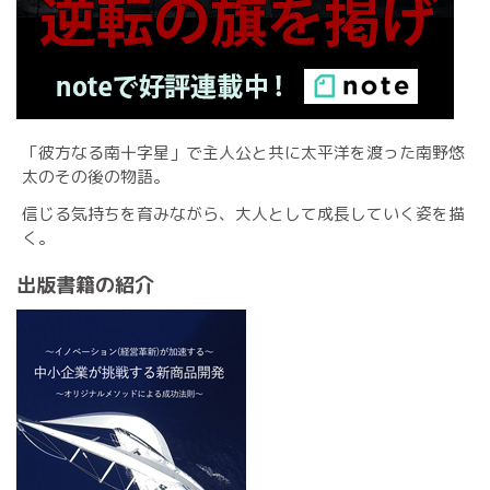
「彼方なる南十字星」で主人公と共に太平洋を渡った南野悠
太のその後の物語。
信じる気持ちを育みながら、大人として成長していく姿を描
く。
出版書籍の紹介