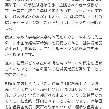
高める…この手法は近年急激に主張されてきた概念で
す。一昔前（約２０年ほど前くらいでしょうか…）まで
は、顧客満足度のみが主張され、高い給料を払えば社員
はモチベーションが上がる…というロジックが一般的で
した。
僕は、法政大学経営大学院の門をくぐり、坂本光司先生
の「中小企業経営革新論」を受講してから「社員満足度
の重要性」を痛感し、コンサルティングの現場でも実
証・検証中です。
逆に、社員がどんな点に不満を持つか？この概念を理解
していないと、本当の意味で社員満足度を高めることは
できません。
明確に主張してきますが、社員は「給料面」や「待遇
面」などにさほど不満を持つことは少ないのです。今現
在、ブラック企業と呼ばれる企業は、いくら業績面が良
くても、社会的に評価されることはないですし、給与面
も最低賃金制度（賛否ありますが）で、極端な低賃金は