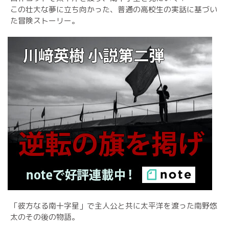
この壮大な夢に立ち向かった、普通の高校生の実話に基づい
た冒険ストーリー。
「彼方なる南十字星」で主人公と共に太平洋を渡った南野悠
太のその後の物語。