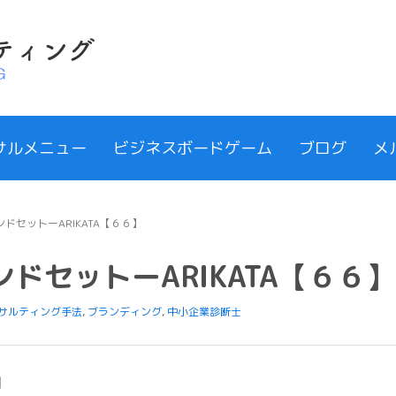
サルメニュー
ビジネスボードゲーム
ブログ
メ
ドセットーARIKATA【６６】
ドセットーARIKATA【６６】
サルティング手法
,
ブランディング
,
中小企業診断士
】