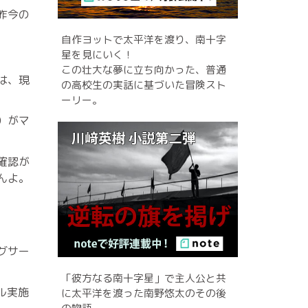
昨今の
自作ヨットで太平洋を渡り、南十字
星を見にいく！
この壮大な夢に立ち向かった、普通
は、現
の高校生の実話に基づいた冒険スト
ーリー。
）がマ
確認が
んよ。
グサー
「彼方なる南十字星」で主人公と共
ル実施
に太平洋を渡った南野悠太のその後