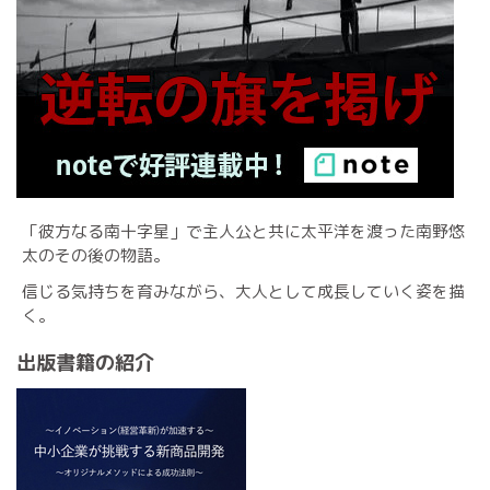
「彼方なる南十字星」で主人公と共に太平洋を渡った南野悠
太のその後の物語。
信じる気持ちを育みながら、大人として成長していく姿を描
く。
出版書籍の紹介