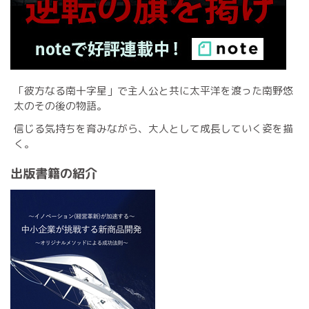
「彼方なる南十字星」で主人公と共に太平洋を渡った南野悠
太のその後の物語。
信じる気持ちを育みながら、大人として成長していく姿を描
く。
出版書籍の紹介